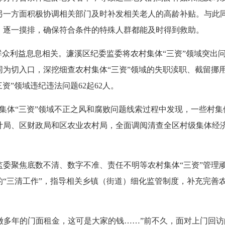
另一方面积极协调相关部门及时补发相关老人的高龄补贴。与此
）逐一摸排，确保符合条件的特殊人群都能及时得到救助。
众利益息息相关。濂溪区纪委监委将农村集体“三资”领域突出
同为切入口，深挖细查农村集体“三资”领域的失职渎职、截留挪
三资”领域违纪违法问题62起62人。
集体“三资”领域不正之风和腐败问题线索过程中发现，一些村
计局、区财政局和区农业农村局，全面调阅清查全区村级集体经
聚焦底数不清、数字不准、责任不明等农村集体“三资”管理顽
“三清工作”，指导相关乡镇（街道）细化监管制度，补充完善农
缴多年的门面租金，这可是大家的钱……”前不久，面对上门回