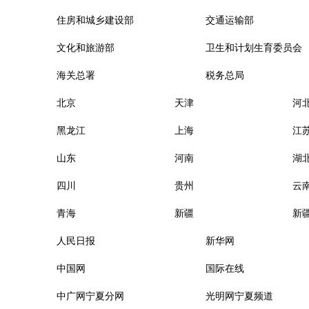
住房和城乡建设部
交通运输部
文化和旅游部
卫生和计划生育委员会
海关总署
税务总局
北京
天津
河
黑龙江
上海
江
山东
河南
湖
四川
贵州
云
青海
新疆
新
人民日报
新华网
中国网
国际在线
中广网宁夏分网
光明网宁夏频道