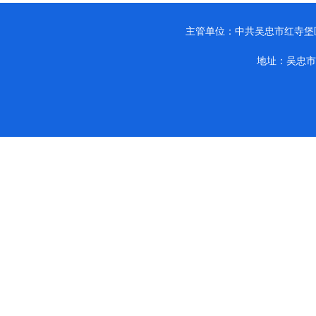
主管单位：中共吴忠市红寺堡区纪律检查
地址：吴忠市