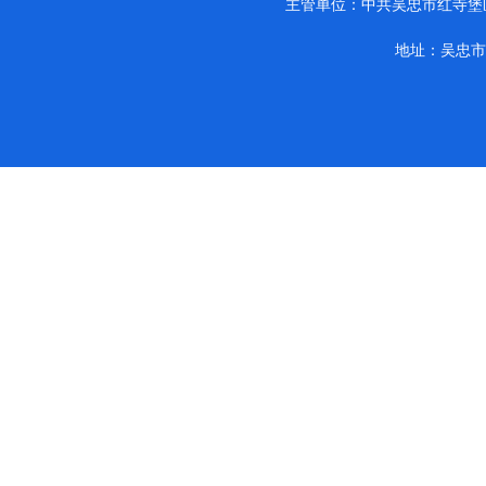
主管单位：中共吴忠市红寺堡区纪律检查
地址：吴忠市