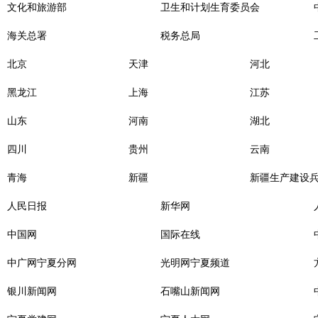
文化和旅游部
卫生和计划生育委员会
海关总署
税务总局
北京
天津
河北
黑龙江
上海
江苏
山东
河南
湖北
四川
贵州
云南
青海
新疆
新疆生产建设
人民日报
新华网
中国网
国际在线
中广网宁夏分网
光明网宁夏频道
银川新闻网
石嘴山新闻网